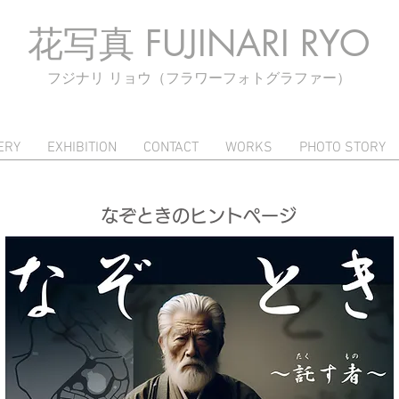
花写真
FUJINARI RYO
フジナリ リョウ
（フラワーフォトグラファー）
ERY
EXHIBITION
CONTACT
WORKS
PHOTO STORY
なぞときのヒントページ