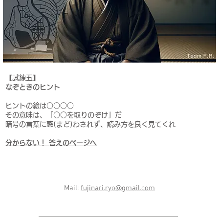
【試練五】
なぞときのヒント
ヒントの絵は○○○○
その意味は、「○○を取りのぞけ」だ
暗号の言葉に惑(まど)わされず、読み方を良く見てくれ
分からない！ 答えのページへ
Mail:
fujinari.ryo@gmail.com